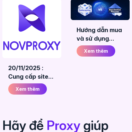
Hướng dẫn mua
và sử dụng
Proxy nước
Xem thêm
ngoài
(datacenter và
20/11/2025 :
dân cư)
Cung cấp site
mới NovProxy
Xem thêm
(GB)
Hãy để
Proxy
giúp