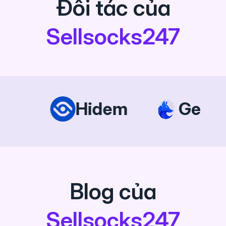
Đối tác của
Sellsocks247
Hidem
GenLogin
Blog của
Sellsocks247