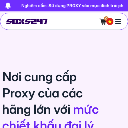
Nghiêm cấm:
Sử dụng PROXY vào mục đích trái pháp luật, bạn 
0
Nơi cung cấp
Proxy của các
hãng lớn với
mức
chiết khấu đại lý