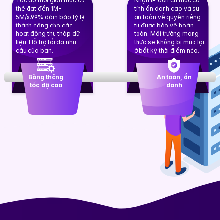
Tốc độ thời gian thực có
Nhận IP dân cư thực có
thể đạt đến 1M-
tính ẩn danh cao và sự
5M/s.99% đảm bảo tỷ lệ
an toàn về quyền riêng
thành công cho các
tư được bảo vệ hoàn
hoạt động thu thập dữ
toàn. Môi trường mạng
liệu. Hỗ trợ tối đa nhu
thực sẽ không bị mua lại
cầu của bạn.
ở bất kỳ thời điểm nào.
Băng thông
An toàn, ẩn
tốc độ cao
danh