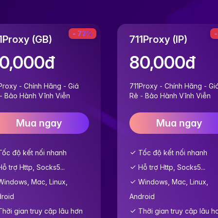
- 72%
-
1Proxy (GB)
711Proxy (IP)
0,000đ
80,000đ
Proxy - Chính Hãng - Giá
711Proxy - Chính Hãng - Gi
- Bảo Hành Vĩnh Viễn
Rẻ - Bảo Hành Vĩnh Viễn
Mua ngay
Mua ngay
ốc độ kết nối nhanh
Tốc độ kết nối nhanh
ỗ trợ Http, Socks5...
Hỗ trợ Http, Socks5...
indows, Mac, Linux,
Windows, Mac, Linux,
roid
Android
hời gian truy cập lâu hơn
Thời gian truy cập lâu h