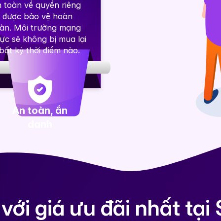
 toàn về quyền riêng
ư được bảo vệ hoàn
oàn. Môi trường mạng
ực sẽ không bị mua lại
bất kỳ thời điểm nào.
An toàn, ẩn
danh
với giá ưu đãi nhất tại