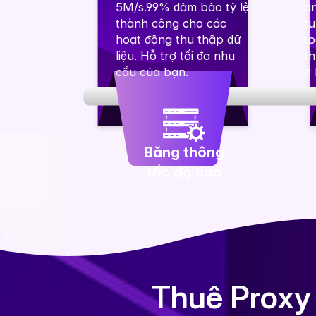
5M/s.99% đảm bảo tỷ lệ
an
thành công cho các
t
hoạt động thu thập dữ
t
liệu. Hỗ trợ tối đa nhu
th
cầu của bạn.
ở 
Băng thông
tốc độ cao
Thuê Proxy 