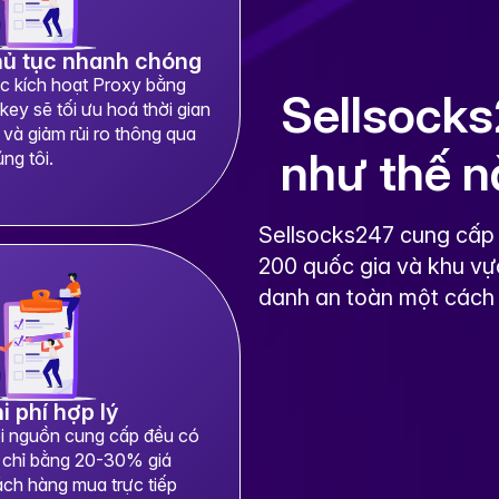
ủ tục nhanh chóng
c kích hoạt Proxy bằng
Sellsocks
ey sẽ tối ưu hoá thời gian
 và giảm rủi ro thông qua
như thế 
ng tôi.
Sellsocks247 cung cấp 
200 quốc gia và khu vự
danh an toàn một cách 
i phí hợp lý
i nguồn cung cấp đều có
á chỉ bằng 20-30% giá
ch hàng mua trực tiếp