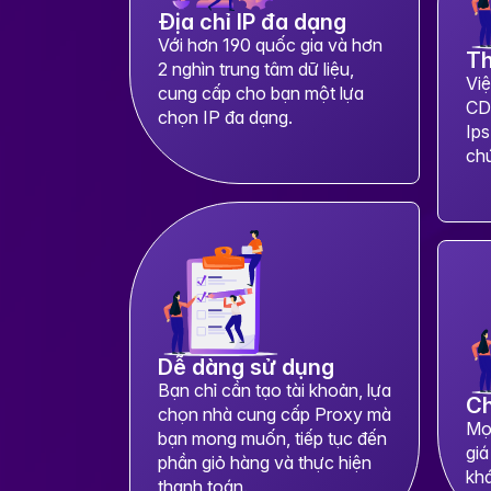
Địa chỉ IP đa dạng
Với hơn 190 quốc gia và hơn
Th
2 nghìn trung tâm dữ liệu,
Việ
cung cấp cho bạn một lựa
CDk
chọn IP đa dạng.
Ips
chú
Dễ dàng sử dụng
Bạn chỉ cần tạo tài khoản, lựa
Ch
chọn nhà cung cấp Proxy mà
Mọ
bạn mong muốn, tiếp tục đến
gi
phần giỏ hàng và thực hiện
khá
thanh toán.