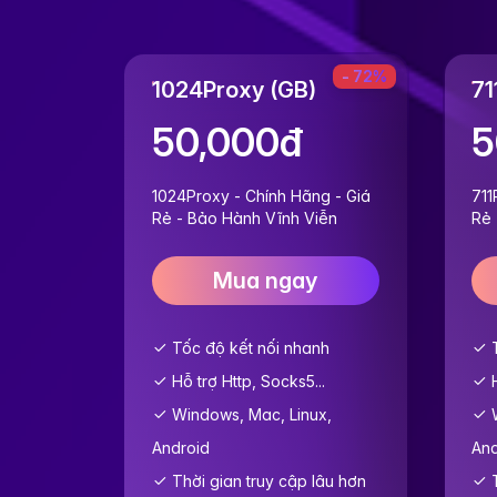
- 72%
1024Proxy (GB)
71
50,000đ
5
1024Proxy - Chính Hãng - Giá
711
Rẻ - Bảo Hành Vĩnh Viễn
Rẻ 
Mua ngay
Tốc độ kết nối nhanh
T
Hỗ trợ Http, Socks5...
H
Windows, Mac, Linux,
W
Android
And
Thời gian truy cập lâu hơn
T