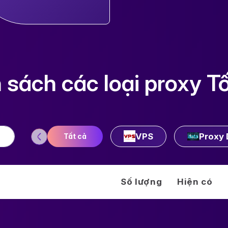
sách các loại proxy T
VPS
Proxy 
Tất cả
Số lượng
Hiện có