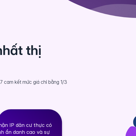
nhất thị
47 cam kết mức giá chỉ bằng 1/3
hận IP dân cư thực có
nh ẩn danh cao và sự