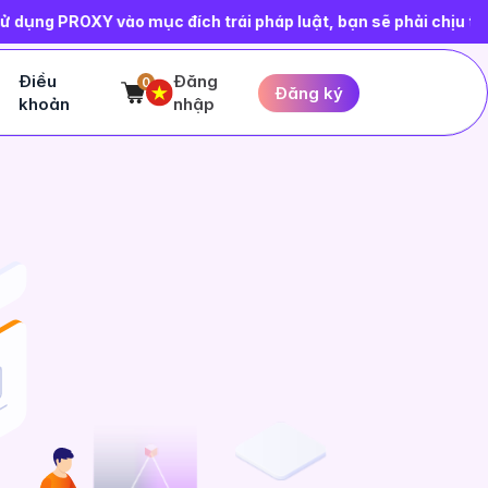
 đích trái pháp luật, bạn sẽ phải chịu toàn bộ trách nhiệm tr
Điều
Đăng
0
Đăng ký
khoản
nhập