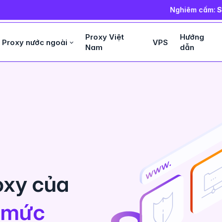
Nghiêm cấm:
Sử dụng PROXY vào mục
Proxy Việt
Hướng
Proxy nước ngoài
VPS
Nam
dẫn
oxy của
i
mức