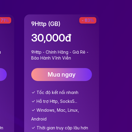
 71%
- 83%
9Http (GB)
Clipr
30,000đ
40
á
9Http - Chính Hãng - Giá Rẻ -
Cliprox
Bảo Hành Vĩnh Viễn
- Bảo H
Mua ngay
Tốc độ kết nối nhanh
Tốc đ
Hỗ trợ Http, Socks5...
Hỗ trợ
Windows, Mac, Linux,
Windo
Android
Android
ơn
Thời gian truy cập lâu hơn
Thời 