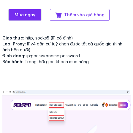
Mua ngay
Thêm vào giỏ hàng
Giao thức:
http, socks5 (IP cố định)
Loại Proxy:
IPv4 dân cư tuỳ chọn được tất cả quốc gia (hình
ảnh bên dưới)
Định dạng:
ip:port:username:password
Bảo hành:
Trong thời gian khách mua hàng