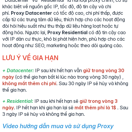
"Datacenter" và "Residential" là hai loại proxy chính, có sự
khác biệt về nguồn gốc IP, tốc độ, độ tin cậy và chi
phí.
Proxy Datacenter
có tốc độ cao, chi phí thấp, được
cấp từ các trung tâm dữ liệu, thích hợp cho các hoạt động
đòi hỏi hiệu suất như thu thập dữ liệu hàng loạt hoặc tự
động hóa. Ngược lại,
Proxy Residential
có độ tin cậy cao
với IP dân cư thực, khó bị phát hiện hơn, phù hợp cho các
hoạt động như SEO, marketing hoặc theo dõi quảng cáo.
LƯU Ý VỀ GIA HẠN
+ Datacenter:
IP sau khi hết hạn vẫn
giữ trong vòng 30
ngày
(có thể gia hạn bất kì lúc nào trong vòng 30 ngày) ,
không mất thêm chi phí
. Sau 30 ngày IP sẽ hủy và không
thể gia hạn.
+ Residential:
IP sau khi hết hạn sẽ
giữ trong vòng 3
ngày
. IP hết hạn khi gia hạn lại sẽ
mất thêm phí là 1$
. Sau
3 ngày IP sẽ hủy và không thể gia hạn.
Video hướng dẫn mua và sử dụng Proxy