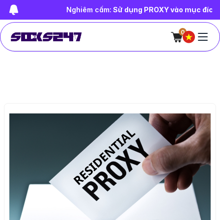
Nghiêm cấm:
Sử dụng PROXY vào mục đích trái p
0